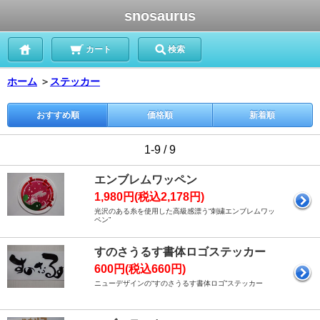
snosaurus
カート
検索
ホーム
＞
ステッカー
おすすめ順
価格順
新着順
1-9 / 9
エンブレムワッペン
1,980円(税込2,178円)
光沢のある糸を使用した高級感漂う“刺繍エンブレムワッ
ペン”
すのさうるす書体ロゴステッカー
600円(税込660円)
ニューデザインの“すのさうるす書体ロゴ”ステッカー